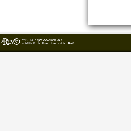
Ver.2.13
http://www.fmsrevo.it
subSkinReVo:
FantaghettooriginalReVo