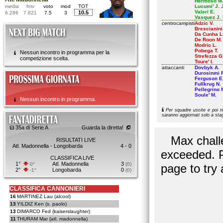
Hermoso M
media
fmv
voto
mod
TOT
Lucumi' J. 
Valeri E.
10.5
6.286
7.821
7.5
3
Vasquez J. 
centrocampisti
Adzic V.
Brescianini
Da Cunha L
De Roon M.
Modric L.
Pobega T.
Nessun incontro in programma per la
Strefezza G.
competizione scelta.
Toure' I.
attaccanti
Dovbyk A.
Durosinmi R
Ferguson E.
Fullkrug N.
Pellegrino 
Soule' M.
Nessun incontro in programma.
Per squadre uscite e poi rie
saranno aggiornati solo a sta
35a di Serie A
Guarda la diretta!
RISULTATI LIVE
Atl. Madonnella - Longobarda
4 - 0
CLASSIFICA LIVE
1°
Atl. Madonnella
3
0°
(0)
2°
Longobarda
0
-1°
(0)