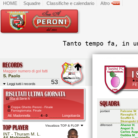
HOME
Squadre
Classifiche e calendario
Altro
Tanto tempo fa, in u
Maggior numero di gol fatti
S. Paolo
53
to
Leggi tutti i records
FE
35a di Serie A
Coppa Ghetto Peroni - Finale
Fantagiornata: Finale
portieri
Falcone W.
Ravaglia F.
Atl. Madonnella
4 - 0
Longobarda
Scuffet S.
Skorupski L
difensori
Ahanor H.
Visualizza TOP & FLOP
Angori S.
Carlos Augu
INT - Thuram M. L.
Gabbia M.
Atl. Madonnella