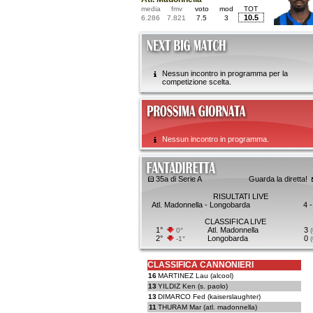
media
fmv
voto
mod
TOT
10.5
6.286
7.821
7.5
3
Nessun incontro in programma per la
competizione scelta.
Nessun incontro in programma.
35a di Serie A
Guarda la diretta!
RISULTATI LIVE
Atl. Madonnella - Longobarda
4 -
CLASSIFICA LIVE
1°
Atl. Madonnella
3
0°
(
2°
Longobarda
0
-1°
(