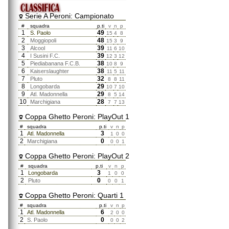
Serie A Peroni: Campionato
#
squadra
p.ti
v
n
p
1
49
S. Paolo
15
4
8
2
48
Moggiopoli
15
3
9
3
39
Alcool
11
6
10
4
39
I Susini F.C.
12
3
12
5
38
Piediabanana F.C.B.
10
8
9
6
38
Kaiserslaughter
11
5
11
7
32
Pluto
8
8
11
8
29
Longobarda
10
7
10
9
29
Atl. Madonnella
8
5
14
10
28
Marchigiana
7
7
13
Coppa Ghetto Peroni: PlayOut 1
#
squadra
p.ti
v
n
p
1
3
Atl. Madonnella
1
0
0
2
0
Marchigiana
0
0
1
Coppa Ghetto Peroni: PlayOut 2
#
squadra
p.ti
v
n
p
1
3
Longobarda
1
0
0
2
0
Pluto
0
0
1
Coppa Ghetto Peroni: Quarti 1
#
squadra
p.ti
v
n
p
1
6
Atl. Madonnella
2
0
0
2
0
S. Paolo
0
0
2