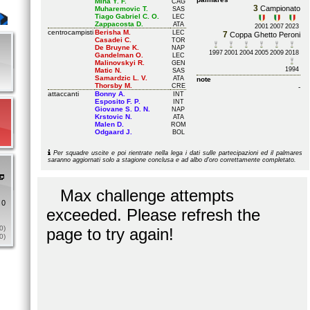
Mina Y. F.
CAG
3
Campionato
Muharemovic T.
SAS
Tiago Gabriel C. O.
LEC
Zappacosta D.
ATA
2001
2007
2023
centrocampisti
Berisha M.
LEC
7
Coppa Ghetto Peroni
Casadei C.
TOR
De Bruyne K.
NAP
1997
2001
2004
2005
2009
2018
Gandelman O.
LEC
Malinovskyi R.
GEN
1994
Matic N.
SAS
Samardzic L. V.
ATA
note
Thorsby M.
CRE
-
attaccanti
Bonny A.
INT
Esposito F. P.
INT
Giovane S. D. N.
NAP
Krstovic N.
ATA
Malen D.
ROM
Odgaard J.
BOL
Per squadre uscite e poi rientrate nella lega i dati sulle partecipazioni ed il palmares
saranno aggiornati solo a stagione conclusa e ad albo d'oro correttamente completato.
 0
0)
0)