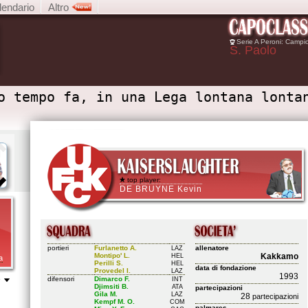
lendario
Altro
Serie A Peroni: Campi
S. Paolo
o tempo fa, in una Lega lontana lonta
top player:
DE BRUYNE Kevin
portieri
Furlanetto A.
allenatore
LAZ
Montipo' L.
Kakkamo
HEL
a
Perilli S.
HEL
data di fondazione
Provedel I.
LAZ
1993
difensori
Dimarco F.
INT
P
Djimsiti B.
ATA
partecipazioni
Gila M.
LAZ
28
partecipazioni
Kempf M. O.
COM
palmares