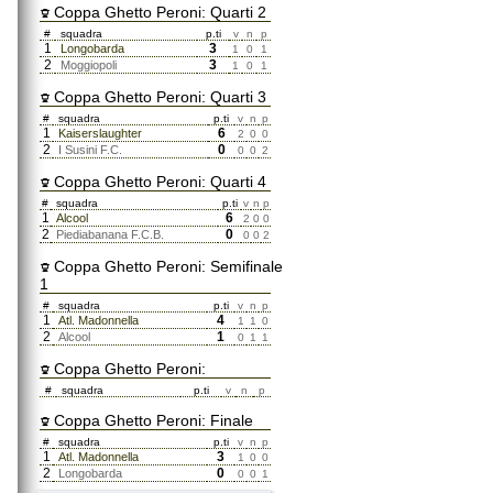
Coppa Ghetto Peroni: Quarti 2
#
squadra
p.ti
v
n
p
1
3
Longobarda
1
0
1
2
3
Moggiopoli
1
0
1
Coppa Ghetto Peroni: Quarti 3
#
squadra
p.ti
v
n
p
1
6
Kaiserslaughter
2
0
0
2
0
I Susini F.C.
0
0
2
Coppa Ghetto Peroni: Quarti 4
#
squadra
p.ti
v
n
p
1
6
Alcool
2
0
0
2
0
Piediabanana F.C.B.
0
0
2
Coppa Ghetto Peroni: Semifinale
1
#
squadra
p.ti
v
n
p
1
4
Atl. Madonnella
1
1
0
2
1
Alcool
0
1
1
Coppa Ghetto Peroni:
#
squadra
p.ti
v
n
p
Coppa Ghetto Peroni: Finale
#
squadra
p.ti
v
n
p
1
3
Atl. Madonnella
1
0
0
2
0
Longobarda
0
0
1