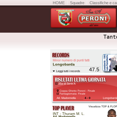
HOME
Squadre
Classifiche e ca
Tant
Minor numero di punti fatti
Longobarda
47.5
Leggi tutti i records
35a di Serie A
Coppa Ghetto Peroni - Finale
Fantagiornata: Finale
Atl. Madonnella
4 - 0
Longobard
Visualizza TOP & FLO
INT - Thuram M. L.
Atl. Madonnella