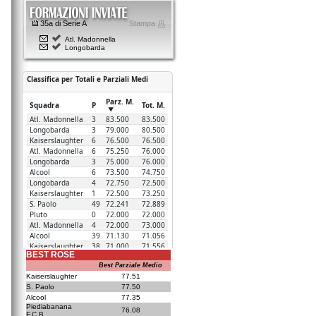
35a di Serie A
Stampa
Atl. Madonnella
Longobarda