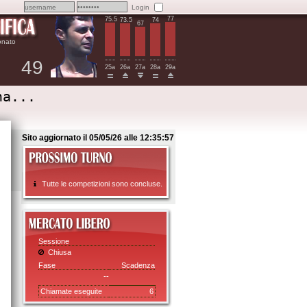
Login
77
75.5
74
73.5
67
onato
49
25a
26a
27a
28a
29a
na...
Sito aggiornato il 05/05/26 alle 12:35:57
Tutte le competizioni sono concluse.
Sessione
Chiusa
Fase
Scadenza
--
Chiamate eseguite
6