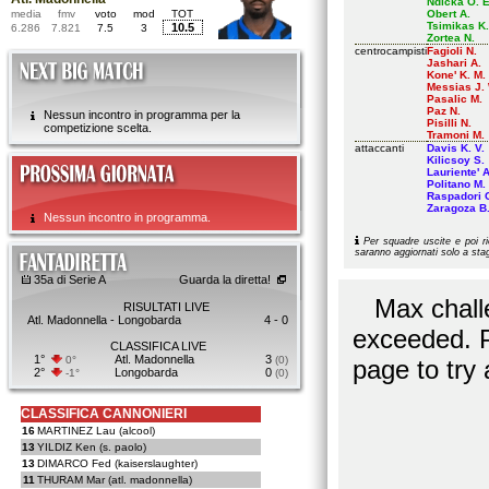
Ndicka O. E
media
fmv
voto
mod
TOT
Obert A.
Tsimikas K.
10.5
6.286
7.821
7.5
3
Zortea N.
centrocampisti
Fagioli N.
Jashari A.
Kone' K. M.
Messias J. 
Pasalic M.
Paz N.
Nessun incontro in programma per la
Pisilli N.
competizione scelta.
Tramoni M.
attaccanti
Davis K. V.
Kilicsoy S.
Lauriente' A
Politano M.
Raspadori 
Zaragoza B
Nessun incontro in programma.
Per squadre uscite e poi rie
saranno aggiornati solo a sta
35a di Serie A
Guarda la diretta!
RISULTATI LIVE
Atl. Madonnella - Longobarda
4 - 0
CLASSIFICA LIVE
1°
Atl. Madonnella
3
0°
(0)
2°
Longobarda
0
-1°
(0)