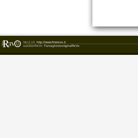
Ver.2.13
http://www.fmsrevo.it
subSkinReVo:
FantaghettooriginalReVo