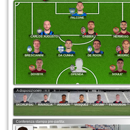
FALCONE
CARLOS AUGUSTO
GABBIA
HERMOS
BRESCIANINI
DA CUNHA
DE ROON
MODRI
DOVBYK
OPENDA
SOULE'
A disposizione:
SKORUPSKI
RAVAGLIA
AHANOR
VASQUEZ
LUCUMI'
FERGUSON
Conferenza stampa pre-partita: