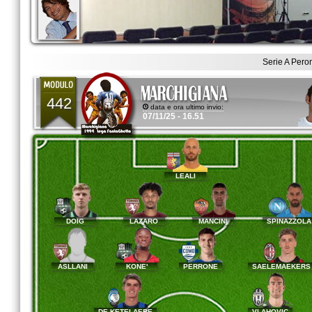
Serie A Pero
442
data e ora ultimo invio:
07/11/25 - 16.51
LEALI
DOIG
LAZARO
MANCINI
SPINAZZOL
ASLLANI
KONE'
PERRONE
SAELEMAEKER
DE KETELAERE
VLAHOVIC