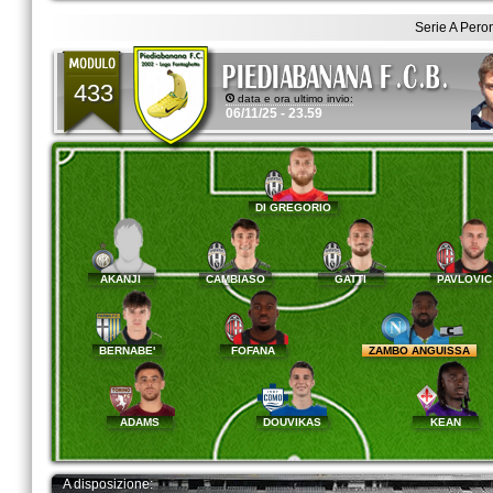
Serie A Pero
433
data e ora ultimo invio:
06/11/25 - 23.59
DI GREGORIO
AKANJI
CAMBIASO
GATTI
PAVLOVI
BERNABE'
FOFANA
ZAMBO ANGUISSA
ADAMS
DOUVIKAS
KEAN
A disposizione: