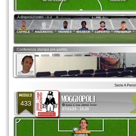
A disposizione:
CAPRILE
RADUNOVIC
TAVARES
BISSECK
LUPERTO
FRENDRUP
Conferenza stampa pre-partita:
Serie A Pero
433
data e ora ultimo invio:
07/11/25 - 15.20
SOMMER