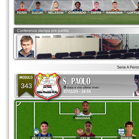
PERIN
SUZUKI
NELSSON
CUADRADO
ZAPPA
RAMADANI
LOFTU
Conferenza stampa pre-partita:
Serie A Pero
343
data e ora ultimo invio:
07/11/25 - 18.55
MAIGNAN
BELLANOVA
CELIK
RAMON