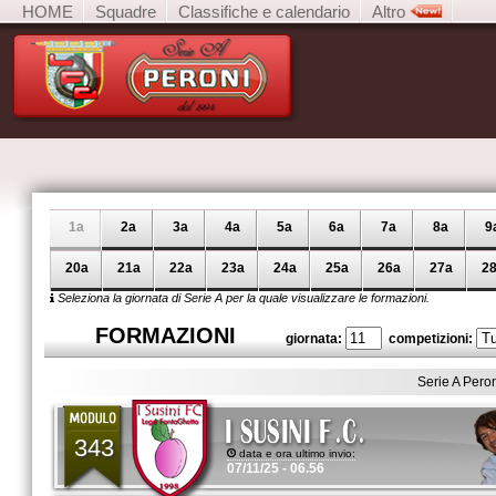
HOME
Squadre
Classifiche e calendario
Altro
1a
2a
3a
4a
5a
6a
7a
8a
9
20a
21a
22a
23a
24a
25a
26a
27a
2
Seleziona la giornata di Serie A per la quale visualizzare le formazioni.
FORMAZIONI
giornata:
competizioni:
Serie A Pero
343
data e ora ultimo invio:
07/11/25 - 06.56