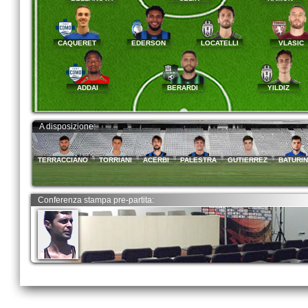
CAQUERET
EDERSON
LOCATELLI
VLASIC
ADDAI
BERARDI
YILDIZ
A disposizione:
TERRACCIANO
TORRIANI
ACERBI
PALESTRA
GUTIERREZ
BATURI
Conferenza stampa pre-partita: