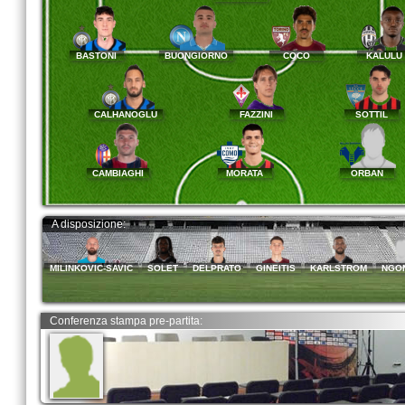
BASTONI
BUONGIORNO
COCO
KALUL
CALHANOGLU
FAZZINI
SOTTIL
CAMBIAGHI
MORATA
ORBAN
A disposizione:
MILINKOVIC-SAVIC
SOLET
DELPRATO
GINEITIS
KARLSTROM
NGO
Conferenza stampa pre-partita: