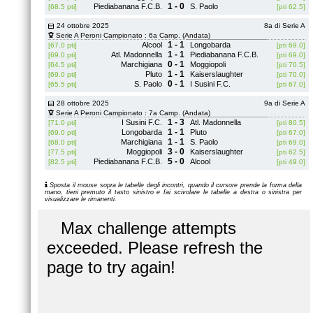
1 - 0
Piediabanana F.C.B.
S. Paolo
[68.5 pti]
[pti 62.5]
24 ottobre 2025
8a di Serie A
Serie A Peroni Campionato : 6a Camp. (Andata)
1 - 1
Alcool
Longobarda
[67.0 pti]
[pti 69.0]
1 - 1
Atl. Madonnella
Piediabanana F.C.B.
[69.0 pti]
[pti 69.0]
0 - 1
Marchigiana
Moggiopoli
[64.5 pti]
[pti 70.5]
1 - 1
Pluto
Kaiserslaughter
[69.0 pti]
[pti 70.0]
0 - 1
S. Paolo
I Susini F.C.
[65.5 pti]
[pti 67.0]
28 ottobre 2025
9a di Serie A
Serie A Peroni Campionato : 7a Camp. (Andata)
1 - 3
I Susini F.C.
Atl. Madonnella
[71.0 pti]
[pti 80.5]
1 - 1
Longobarda
Pluto
[69.0 pti]
[pti 67.0]
1 - 1
Marchigiana
S. Paolo
[68.0 pti]
[pti 69.0]
3 - 0
Moggiopoli
Kaiserslaughter
[77.5 pti]
[pti 62.5]
5 - 0
Piediabanana F.C.B.
Alcool
[82.5 pti]
[pti 49.0]
Sposta il mouse sopra le tabelle degli incontri, quando il cursore prende la forma della
mano, tieni premuto il tasto sinistro e fai scivolare le tabelle a destra o sinistra per
visualizzare le rimanenti.