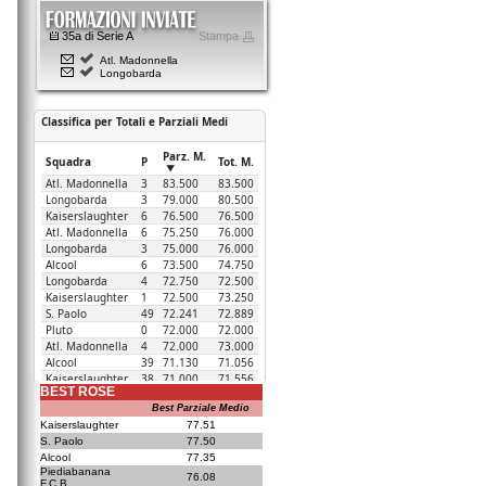
35a di Serie A
Stampa
Atl. Madonnella
Longobarda