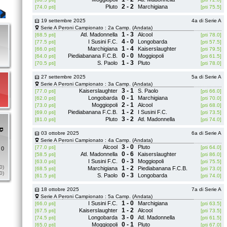
2 - 2
Pluto
Marchigiana
[74.0 pti]
[pti 75.5]
19 settembre 2025
4a di Serie A
Serie A Peroni Campionato : 2a Camp. (Andata)
1 - 3
Atl. Madonnella
Alcool
[68.5 pti]
[pti 78.0]
4 - 0
I Susini F.C.
Longobarda
[77.5 pti]
[pti 57.5]
1 - 4
Marchigiana
Kaiserslaughter
[66.0 pti]
[pti 79.5]
0 - 0
Piediabanana F.C.B.
Moggiopoli
[64.0 pti]
[pti 61.5]
1 - 3
S. Paolo
Pluto
[70.5 pti]
[pti 78.0]
27 settembre 2025
5a di Serie A
Serie A Peroni Campionato : 3a Camp. (Andata)
3 - 1
Kaiserslaughter
S. Paolo
[77.0 pti]
[pti 66.0]
0 - 1
Longobarda
Marchigiana
[62.0 pti]
[pti 70.0]
2 - 1
Moggiopoli
Alcool
[73.0 pti]
[pti 68.0]
1 - 2
Piediabanana F.C.B.
I Susini F.C.
[69.0 pti]
[pti 73.5]
3 - 2
Pluto
Atl. Madonnella
[81.0 pti]
[pti 74.0]
03 ottobre 2025
6a di Serie A
Serie A Peroni Campionato : 4a Camp. (Andata)
3 - 0
Alcool
Pluto
[77.0 pti]
[pti 64.0]
 0
0 - 6
Atl. Madonnella
Kaiserslaughter
[58.5 pti]
[pti 86.0]
0 - 3
I Susini F.C.
Moggiopoli
[63.0 pti]
[pti 75.5]
0)
1 - 2
Marchigiana
Piediabanana F.C.B.
[68.5 pti]
[pti 73.0]
0)
0 - 3
S. Paolo
Longobarda
[61.5 pti]
[pti 74.0]
18 ottobre 2025
7a di Serie A
Serie A Peroni Campionato : 5a Camp. (Andata)
1 - 0
I Susini F.C.
Marchigiana
[66.0 pti]
[pti 63.5]
1 - 2
Kaiserslaughter
Alcool
[67.5 pti]
[pti 73.5]
3 - 0
Longobarda
Atl. Madonnella
[74.5 pti]
[pti 61.5]
0 - 1
Moggiopoli
Pluto
[65.0 pti]
[pti 67.0]