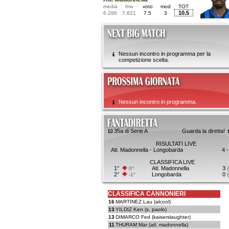
media
fmv
voto
mod
TOT
10.5
6.286
7.821
7.5
3
Nessun incontro in programma per la
competizione scelta.
Nessun incontro in programma.
35a di Serie A
Guarda la diretta!
RISULTATI LIVE
Atl. Madonnella - Longobarda
4 -
CLASSIFICA LIVE
1°
Atl. Madonnella
3
0°
(
2°
Longobarda
0
-1°
(