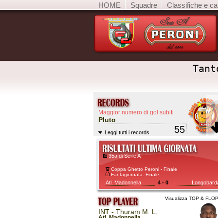
HOME
Squadre
Classifiche e ca
Tant
Maggior numero di gol subiti
Pluto
55
Leggi tutti i records
35a di Serie A
Coppa Ghetto Peroni - Finale
Fantagiornata: Finale
Atl. Madonnella
4 - 0
Longobard
Visualizza TOP & FLO
INT - Thuram M. L.
Atl. Madonnella