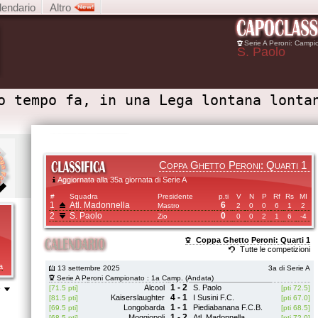
lendario
Altro
Serie A Peroni: Campi
S. Paolo
o tempo fa, in una Lega lontana lonta
Coppa Ghetto Peroni: Quarti 1
Aggiornata alla 35a giornata di Serie A
#
Squadra
Presidente
p.ti
V
N
P
Rf
Rs
MI
1
Atl. Madonnella
6
Mastro
2
0
0
6
1
2
2
S. Paolo
0
Zio
0
0
2
1
6
-4
Coppa Ghetto Peroni: Quarti 1
Tutte le competizioni
a
13 settembre 2025
3a di Serie A
Serie A Peroni Campionato : 1a Camp. (Andata)
1 - 2
Alcool
S. Paolo
[71.5 pti]
[pti 72.5]
P
4 - 1
Kaiserslaughter
I Susini F.C.
[81.5 pti]
[pti 67.0]
1 - 1
Longobarda
Piediabanana F.C.B.
[69.5 pti]
[pti 68.5]
1 - 2
Moggiopoli
Atl. Madonnella
[68.5 pti]
[pti 72.0]